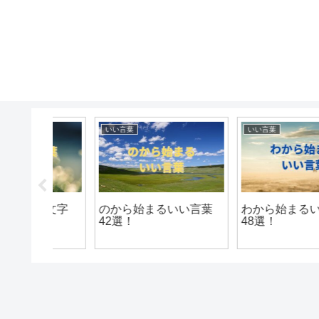
いい言葉
いい言葉
2文字
のから始まるいい言葉
わから始まるいい言葉
42選！
48選！