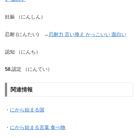
妊娠 （にんしん）
忍耐 (にんたい) →
忍耐力 言い換え かっこいい 面白い
認知 （にんち）
58.
認定 （にんてい）
関連情報
・
にから始まる国
・
にから始まる言葉 食べ物