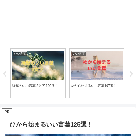
いい言葉
いい言葉
い
縁起のいい言葉 2文字 100選！
めから始まるいい言葉107選！
羽ば
PR
ひから始まるいい言葉125選！