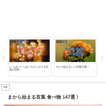
いい言葉
いい言葉
い
いっぱいいっぱいの人にかける言
ろから始まるいい言葉37選！
ぬ
葉132選！
PR
まから始まる言葉 食べ物 147選！