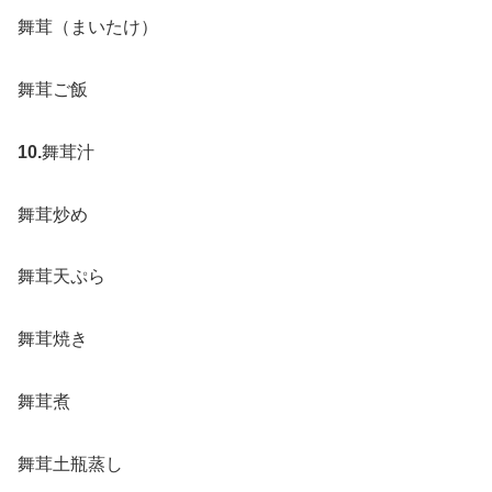
舞茸（まいたけ）
舞茸ご飯
10.
舞茸汁
舞茸炒め
舞茸天ぷら
舞茸焼き
舞茸煮
舞茸土瓶蒸し