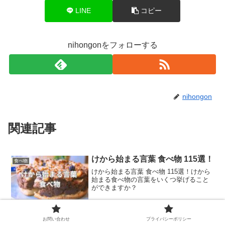
LINE
コピー
nihongonをフォローする
nihongon
関連記事
けから始まる言葉 食べ物 115選！
食べ物
けから始まる言葉 食べ物 115選！けから
始まる食べ物の言葉をいくつ挙げること
ができますか？
お問い合わせ
プライバシーポリシー
るから始まる言葉 食べ物68選！
食べ物