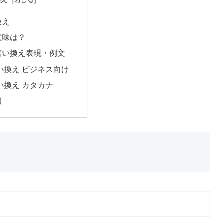
換え
意味は？
言い換え表現・例文
い換え ビジネス向け
い換え カタカナ
報