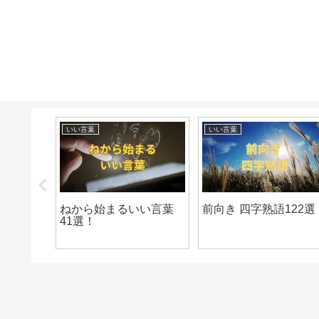
いい言葉
いい言葉
い言葉
ねから始まるいい言葉
前向き 四字熟語122選
41選！