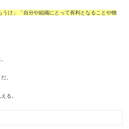
もうけ」「自分や組織にとって有利となることや物
た。
きだ。
見える。