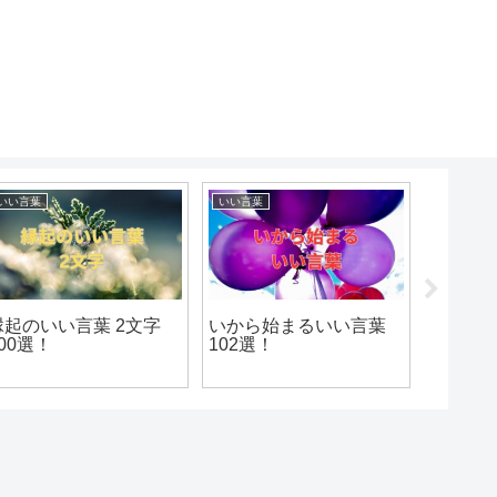
いい言葉
いい言葉
いい言葉
縁起のいい言葉 2文字
いから始まるいい言葉
おから
100選！
102選！
143選！