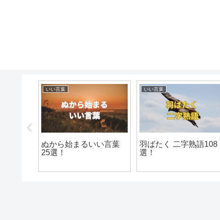
いい言葉
いい言葉
い言葉
ぬから始まるいい言葉
羽ばたく 二字熟語108
25選！
選！