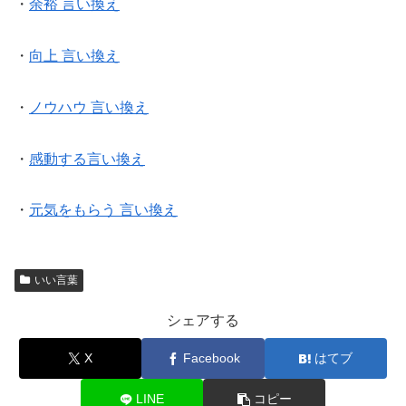
・
余裕 言い換え
・
向上 言い換え
・
ノウハウ 言い換え
・
感動する言い換え
・
元気をもらう 言い換え
いい言葉
シェアする
X
Facebook
はてブ
LINE
コピー