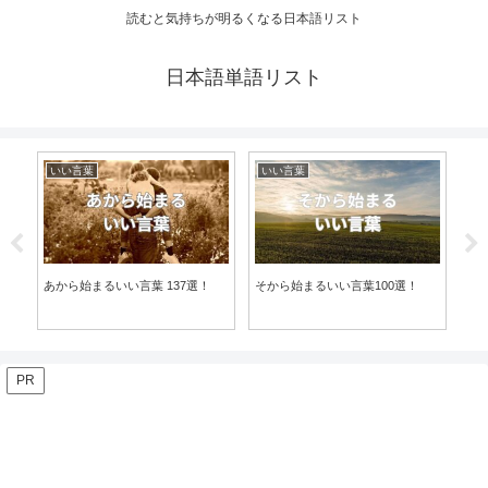
読むと気持ちが明るくなる日本語リスト
日本語単語リスト
いい言葉
いい言葉
い
あから始まるいい言葉 137選！
そから始まるいい言葉100選！
ら
PR