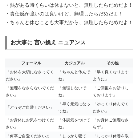
・熱がある時くらいは休まないと、無理したらだめだよ！
・責任感が強いのは良いけど、無理したらだめだよ！
・ちゃんと休むことも大事だから、無理したらだめだよ！
お大事に 言い換え ニュアンス
フォーマル
カジュアル
その他
「お体を大切になさってく
「ちゃんと休んで
「早く良くなります
ださい」
ね」
ように」
「無理をなさらないでくだ
「無理しないで
「ご回復をお祈りし
さい」
ね」
ております」
「早く元気になっ
「ゆっくり休んでく
「どうぞご自愛ください」
てね」
ださい」
「お身体にお気をつけくだ
「体調気をつけて
「お身体ご無理なさ
さい」
ね」
らず」
「何卒ご自愛くださいま
「しっかり寝て
「しっかり休養を取