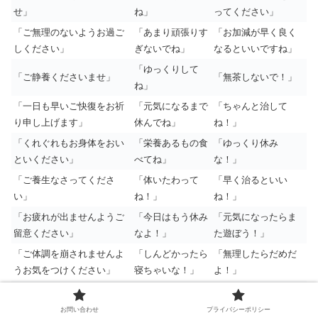
せ」
ね」
ってください」
「ご無理のないようお過ご
「あまり頑張りす
「お加減が早く良く
しください」
ぎないでね」
なるといいですね」
「ゆっくりして
「ご静養くださいませ」
「無茶しないで！」
ね」
「一日も早いご快復をお祈
「元気になるまで
「ちゃんと治して
り申し上げます」
休んでね」
ね！」
「くれぐれもお身体をおい
「栄養あるもの食
「ゆっくり休み
といください」
べてね」
な！」
「ご養生なさってくださ
「体いたわって
「早く治るといい
い」
ね！」
ね！」
「お疲れが出ませんようご
「今日はもう休み
「元気になったらま
留意ください」
なよ！」
た遊ぼう！」
「ご体調を崩されませんよ
「しんどかったら
「無理したらだめだ
うお気をつけください」
寝ちゃいな！」
よ！」
「ご回復を心よりお祈りい
たします」
お問い合わせ
プライバシーポリシー