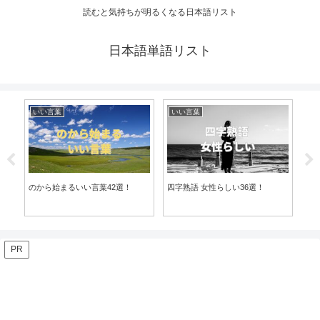
読むと気持ちが明るくなる日本語リスト
日本語単語リスト
いい言葉
いい言葉
い
のから始まるいい言葉42選！
四字熟語 女性らしい36選！
羽ば
PR