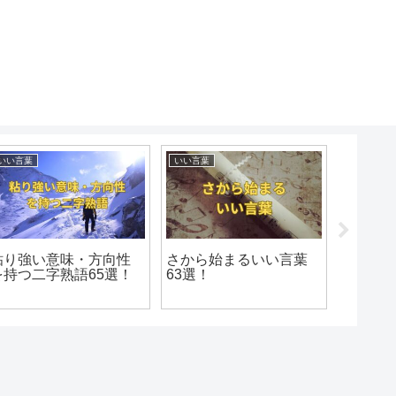
いい言葉
いい言葉
いい言葉
粘り強い意味・方向性
さから始まるいい言葉
めから
を持つ二字熟語65選！
63選！
107選！