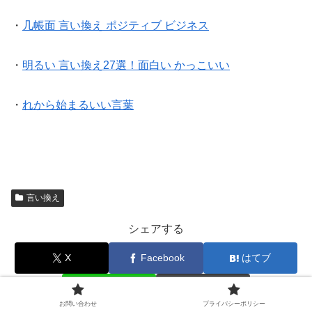
・
几帳面 言い換え ポジティブ ビジネス
・
明るい 言い換え27選！面白い かっこいい
・
れから始まるいい言葉
言い換え
シェアする
X
Facebook
はてブ
LINE
コピー
お問い合わせ
プライバシーポリシー