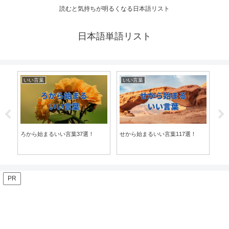
読むと気持ちが明るくなる日本語リスト
日本語単語リスト
いい言葉
いい言葉
い
ろから始まるいい言葉37選！
せから始まるいい言葉117選！
恐れ
PR