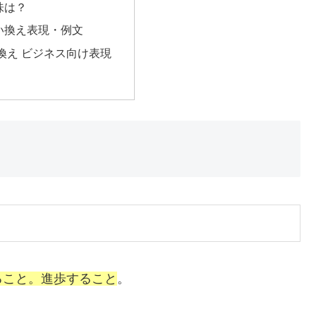
味は？
い換え表現・例文
換え ビジネス向け表現
ること。進歩すること
。