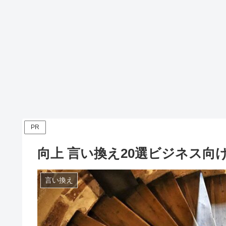
PR
向上 言い換え20選ビジネス
言い換え