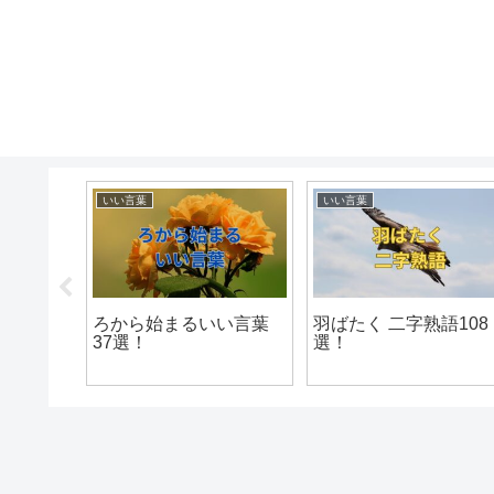
いい言葉
いい言葉
い言葉
ろから始まるいい言葉
羽ばたく 二字熟語108
37選！
選！