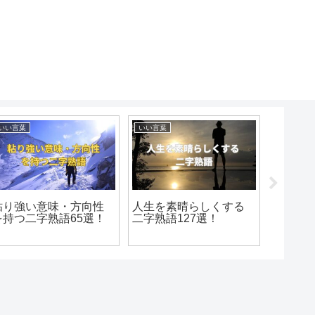
いい言葉
いい言葉
いい言葉
粘り強い意味・方向性
人生を素晴らしくする
るから
を持つ二字熟語65選！
二字熟語127選！
30選！