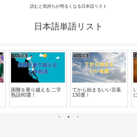
読むと気持ちが明るくなる日本語リスト
日本語単語リスト
いい言葉
いい言葉
困難を乗り越える 二字
てから始まるいい言葉
熟語80選！
130選！