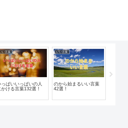
いい言葉
いい言葉
いい言葉
いっぱいいっぱいの人
のから始まるいい言葉
ふから
にかける言葉132選！
42選！
112選！