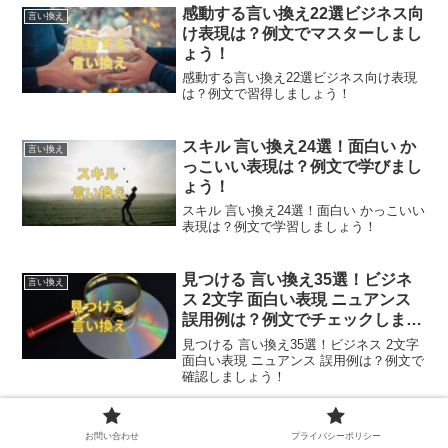
感動する言い換え22選ビジネス向
言い換え
け表現は？例文でマスターしまし
ょう！
感動する言い換え22選ビジネス向け表現
は？例文で習得しましょう！
スキル 言い換え24選！面白い か
言い換え
っこいい表現は？例文で学びまし
ょう！
スキル 言い換え24選！面白い かっこいい
表現は？例文で学習しましょう！
見つける 言い換え35選！ビジネ
言い換え
ス 2文字 面白い表現 ニュアンス
誤用例は？例文でチェックしまし
ょう！
見つける 言い換え35選！ビジネス 2文字
面白い表現 ニュアンス 誤用例は？例文で
確認しましょう！
落ち着く 言い換え31選！ビジネ
言い換え
お問い合わせ
プライバシーポリシー