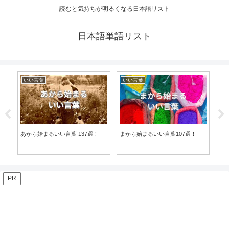
読むと気持ちが明るくなる日本語リスト
日本語単語リスト
いい言葉
いい言葉
い
あから始まるいい言葉 137選！
まから始まるいい言葉107選！
あか
PR