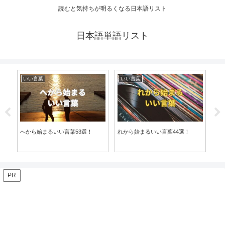
読むと気持ちが明るくなる日本語リスト
日本語単語リスト
いい言葉
いい言葉
い
へから始まるいい言葉53選！
れから始まるいい言葉44選！
うか
PR