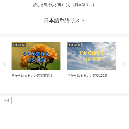
読むと気持ちが明るくなる日本語リスト
日本語単語リスト
いい言葉
いい言葉
い
ろから始まるいい言葉37選！
てから始まるいい言葉130選！
ぬ
PR