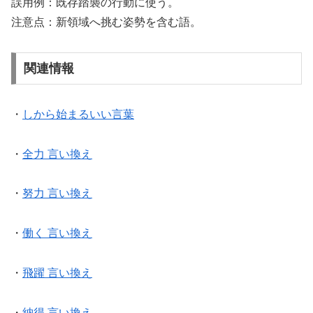
誤用例：既存踏襲の行動に使う。
注意点：新領域へ挑む姿勢を含む語。
関連情報
・
しから始まるいい言葉
・
全力 言い換え
・
努力 言い換え
・
働く 言い換え
・
飛躍 言い換え
・
納得 言い換え