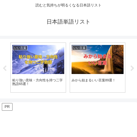
読むと気持ちが明るくなる日本語リスト
日本語単語リスト
いい言葉
いい言葉
い
熟
粘り強い意味・方向性を持つ二字
みから始まるいい言葉89選！
たか
熟語65選！
PR