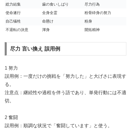
総力結集
歯の食いしばり
尽力行為
使命遂行
全身全霊
粉骨砕身の努力
自己犠牲
命懸け
粉身
不退転の決意
渾身
開拓精神
尽力 言い換え 誤用例
1 努力
誤用例：一度だけの挑戦を「努力した」と大げさに表現す
る。
注意点：継続性や過程を伴う語であり、単発行動には不適
切。
2 奮闘
誤用例：順調な状況で「奮闘しています」と使う。