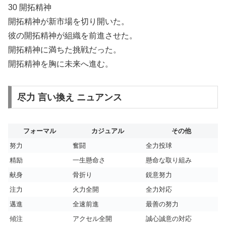
30 開拓精神
開拓精神が新市場を切り開いた。
彼の開拓精神が組織を前進させた。
開拓精神に満ちた挑戦だった。
開拓精神を胸に未来へ進む。
尽力 言い換え ニュアンス
フォーマル
カジュアル
その他
努力
奮闘
全力投球
精励
一生懸命さ
懸命な取り組み
献身
骨折り
鋭意努力
注力
火力全開
全力対応
邁進
全速前進
最善の努力
傾注
アクセル全開
誠心誠意の対応